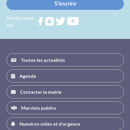
S'inscrire
Suivez-nous
Rejoignez
Rejoignez
Rejoignez
Rejoignez
sur
nous sur
nous sur
nous sur
nous sur
FACEBOOK
INSTAGRAM
TWITTER
YOUTUBE
Toutes les actualités
Agenda
Contacter la mairie
Marchés publics
Numéros utiles et d'urgence