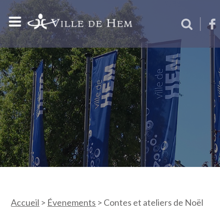
Accueil
>
Évenements
>
Contes et ateliers de Noël