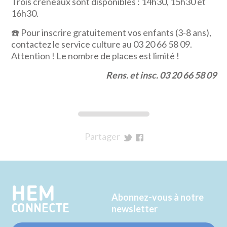
Trois créneaux sont disponibles : 14h30, 15h30 et
16h30.
☎️
Pour inscrire gratuitement vos enfants (3-8 ans),
contactez le service culture au 03 20 66 58 09.
Attention ! Le nombre de places est limité !
Rens. et insc. 03 20 66 58 09
Partager
sur
sur
Twitter
Facebook
HEM
Abonnez-vous à notre
CONNECTE
newsletter