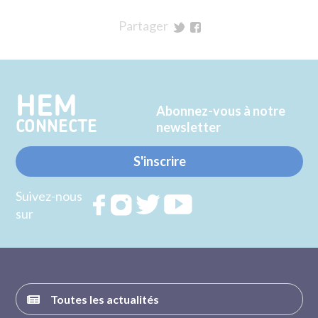
Partager
sur
sur
Twitter
Facebook
HEM
Abonnez-vous à notre
CONNECTE
newsletter
S'inscrire
Suivez-nous
Rejoignez
Rejoignez
Rejoignez
Rejoignez
sur
nous sur
nous sur
nous sur
nous sur
FACEBOOK
INSTAGRAM
TWITTER
YOUTUBE
Toutes les actualités