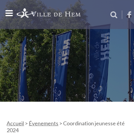
Accueil
>
Évenements
>
Coordination jeunesse été
2024