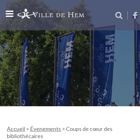
Accueil
>
Évenements
>
Coups de cœur des
bibliothécaires