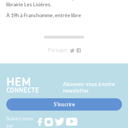
librairie Les Lisières.
À 19h à Franchomme, entrée libre
Partager
sur
sur
Twitter
Facebook
HEM
Abonnez-vous à notre
CONNECTE
newsletter
S'inscrire
Suivez-nous
Rejoignez
Rejoignez
Rejoignez
Rejoignez
sur