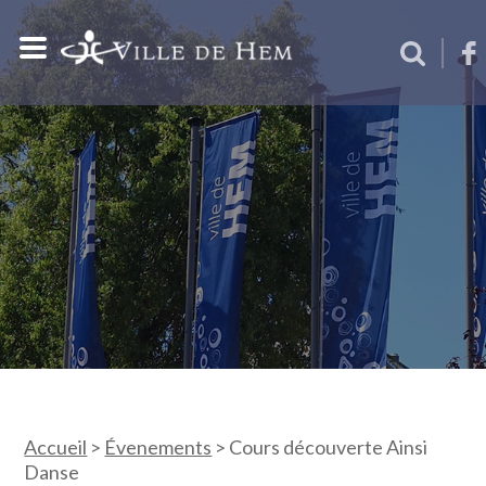
Accueil
>
Évenements
>
Cours découverte Ainsi
Danse