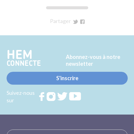
Partager
sur
sur
Twitter
Facebook
HEM
Abonnez-vous à notre
CONNECTE
newsletter
S'inscrire
Suivez-nous
Rejoignez
Rejoignez
Rejoignez
Rejoignez
sur
nous sur
nous sur
nous sur
nous sur
FACEBOOK
INSTAGRAM
TWITTER
YOUTUBE