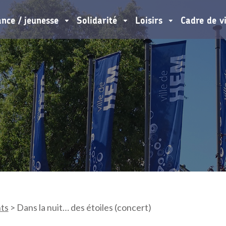
ance / jeunesse
Solidarité
Loisirs
Cadre de v
ts
>
Dans la nuit… des étoiles (concert)