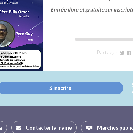
Entrée libre et gratuite sur inscript
Partager
sur
su
Twitt
Fa
S'inscrire
a
Contacter la mairie
Marchés publi