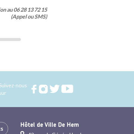
ion au 06 28 13 72 15
(Appel ou SMS)
r
er
cebook
Suivez-nous
Rejoignez
Rejoignez
Rejoignez
Rejoignez
sur
nous sur
nous sur
nous sur
nous sur
FACEBOOK
INSTAGRAM
TWITTER
YOUTUBE
Hôtel de Ville De Hem
cs