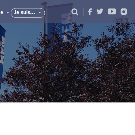
ie
Je suis…