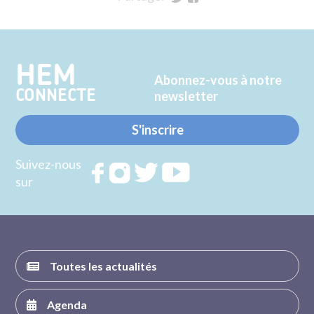
sur
sur
Twitter
Facebook
HEM
Abonnez-vous à notre
CONNECTE
newsletter
S'inscrire
Suivez-nous
Rejoignez
Rejoignez
Rejoignez
Rejoignez
sur
nous sur
nous sur
nous sur
nous sur
FACEBOOK
INSTAGRAM
TWITTER
YOUTUBE
Toutes les actualités
Agenda