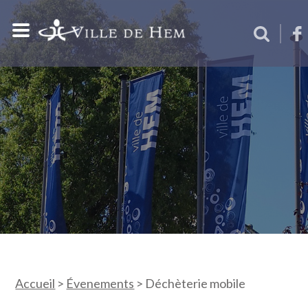
Accueil
>
Évenements
>
Déchèterie mobile