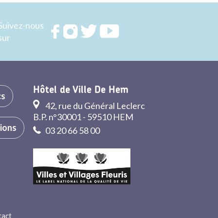
Suivez-nous
Rejoignez
Rejoignez
Rejoignez
Rejoignez
sur
nous sur
nous sur
nous sur
nous sur
FACEBOOK
INSTAGRAM
TWITTER
YOUTUBE
Hôtel de Ville De Hem
cs
42, rue du Général Leclerc
B.P. n°30001 - 59510 HEM
tions
03 20 66 58 00
tact