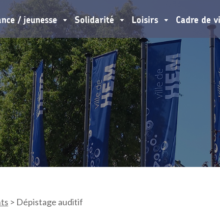
ance / jeunesse
Solidarité
Loisirs
Cadre de v
ts
>
Dépistage auditif