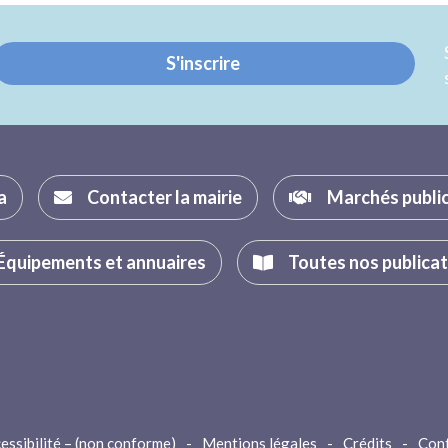
Twitter
Facebook
S'inscrire
a
Contacter la mairie
Marchés publi
Équipements et annuaires
Toutes nos publica
essibilité – (non conforme)
-
Mentions légales
-
Crédits
-
Con