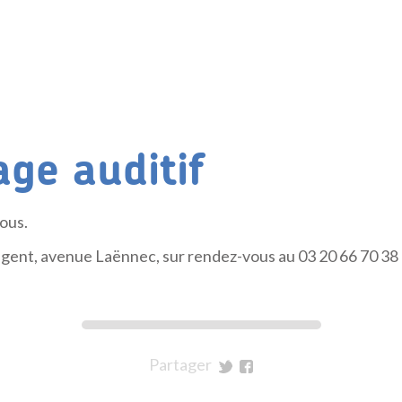
age auditif
tous.
ligent, avenue Laënnec, sur rendez-vous au 03 20 66 70 38
Partager
sur
sur