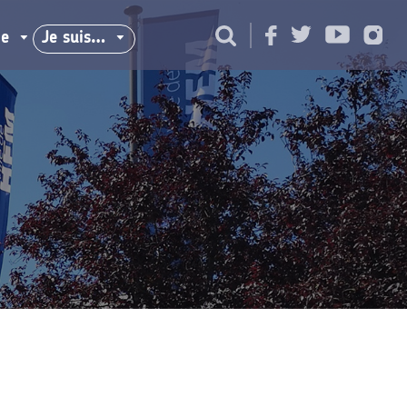
ie
Je suis…