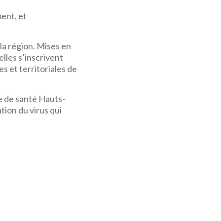
ent, et
la région. Mises en
elles s’inscrivent
es et territoriales de
le de santé Hauts-
ation du virus qui