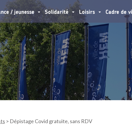
ance / jeunesse
Solidarité
Loisirs
Cadre de v
ts
>
Dépistage Covid gratuite, sans RDV