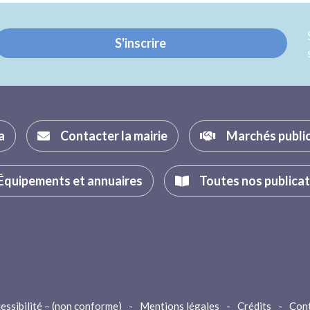
Twitter
Facebook
S'inscrire
a
Contacter la mairie
Marchés publi
Équipements et annuaires
Toutes nos publica
essibilité – (non conforme)
-
Mentions légales
-
Crédits
-
Con