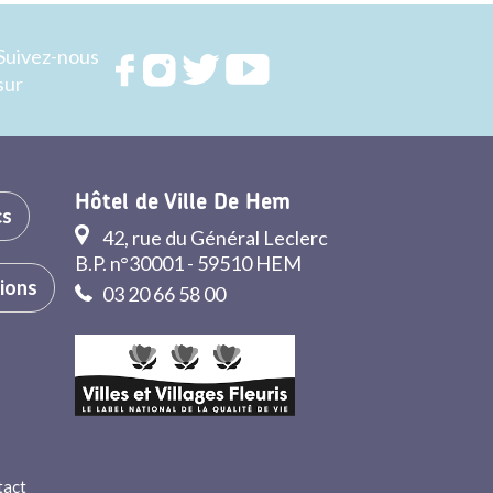
Suivez-nous
Rejoignez
Rejoignez
Rejoignez
Rejoignez
sur
nous sur
nous sur
nous sur
nous sur
FACEBOOK
INSTAGRAM
TWITTER
YOUTUBE
Hôtel de Ville De Hem
cs
42, rue du Général Leclerc
B.P. n°30001 - 59510 HEM
tions
03 20 66 58 00
tact