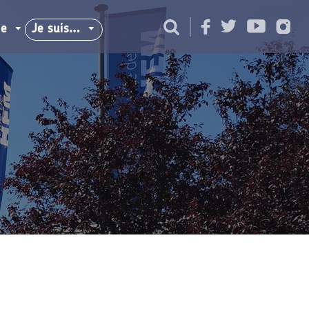
ie
Je suis…