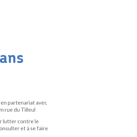
sans
en partenariat avec
m rue du Tilleul
r lutter contre le
onsulter et à se faire