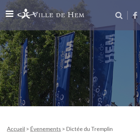
Accueil
>
Évenements
>
Dictée du Tremplin