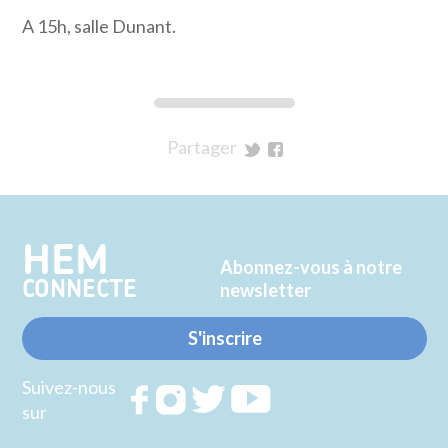
A 15h, salle Dunant.
Partager
sur
sur
Twitter
Facebook
HEM
Abonnez-vous à notre
CONNECTE
newsletter
S'inscrire
Suivez-nous
Rejoignez
Rejoignez
Rejoignez
Rejoignez
sur
nous sur
nous sur
nous sur
nous sur