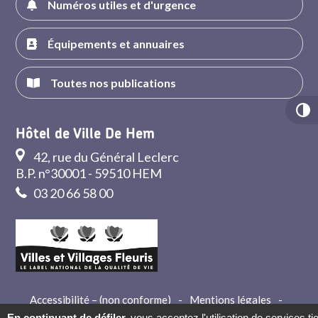
Numéros utiles et d'urgence
Équipements et annuaires
Toutes nos publications
Hôtel de Ville De Hem
42, rue du Général Leclerc
B.P. n°30001 - 59510 HEM
03 20 66 58 00
Accessibilité – (non conforme)
-
Mentions légales
-
Crédits
-
Contact
En continuant de défiler,
vous acceptez l'utilisation de services ti