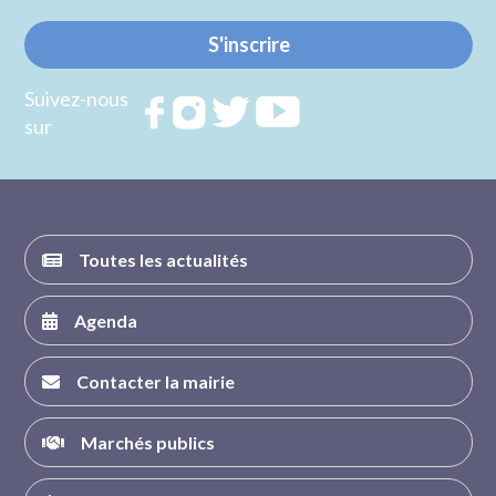
S'inscrire
Suivez-nous
Rejoignez
Rejoignez
Rejoignez
Rejoignez
sur
nous sur
nous sur
nous sur
nous sur
FACEBOOK
INSTAGRAM
TWITTER
YOUTUBE
Toutes les actualités
Agenda
Contacter la mairie
Marchés publics