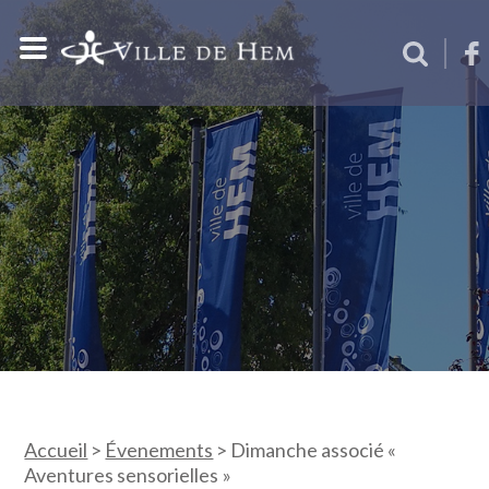
Accueil
>
Évenements
>
Dimanche associé «
Aventures sensorielles »