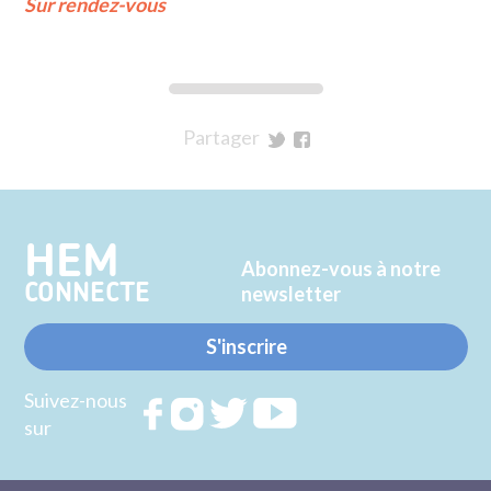
Sur rendez-vous
Partager
sur
sur
Twitter
Facebook
HEM
Abonnez-vous à notre
CONNECTE
newsletter
S'inscrire
Suivez-nous
Rejoignez
Rejoignez
Rejoignez
Rejoignez
sur
nous sur
nous sur
nous sur
nous sur
FACEBOOK
INSTAGRAM
TWITTER
YOUTUBE