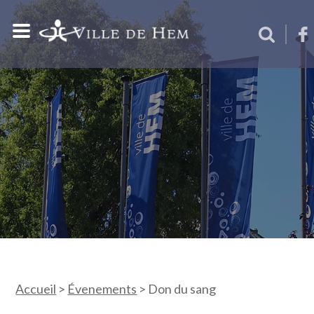
Accueil
>
Évenements
>
Don du sang