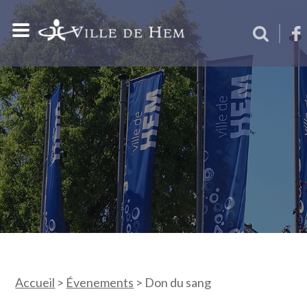
Accueil
>
Évenements
>
Don du sang