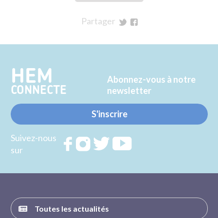
Partager
sur
sur
Twitter
Facebook
HEM
Abonnez-vous à notre
CONNECTE
newsletter
S'inscrire
Suivez-nous
Rejoignez
Rejoignez
Rejoignez
Rejoignez
sur
nous sur
nous sur
nous sur
nous sur
FACEBOOK
INSTAGRAM
TWITTER
YOUTUBE
Toutes les actualités