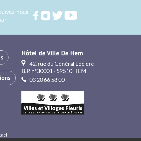
Suivez-nous
Rejoignez
Rejoignez
Rejoignez
Rejoignez
sur
nous sur
nous sur
nous sur
nous sur
FACEBOOK
INSTAGRAM
TWITTER
YOUTUBE
Hôtel de Ville De Hem
cs
42, rue du Général Leclerc
B.P. n°30001 - 59510 HEM
tions
03 20 66 58 00
tact