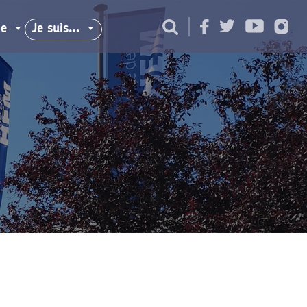
ie
Je suis…