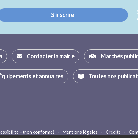
S'inscrire
a
Contacter la mairie
Marchés publi
Équipements et annuaires
Toutes nos publica
essibilité – (non conforme)
-
Mentions légales
-
Crédits
-
Con