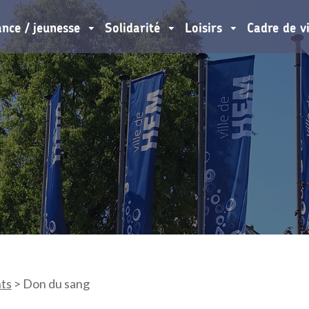
ance / jeunesse
Solidarité
Loisirs
Cadre de v
ts
>
Don du sang