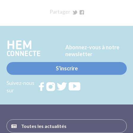
Partager
sur
sur
Twitter
Facebook
HEM
Abonnez-vous à notre
CONNECTE
newsletter
S'inscrire
Suivez-nous
Rejoignez
Rejoignez
Rejoignez
Rejoignez
sur
nous sur
nous sur
nous sur
nous sur
FACEBOOK
INSTAGRAM
TWITTER
YOUTUBE
Toutes les actualités