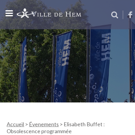
Accueil
>
Évenements
>
Elisabeth Buffet :
Obsolescence programmée