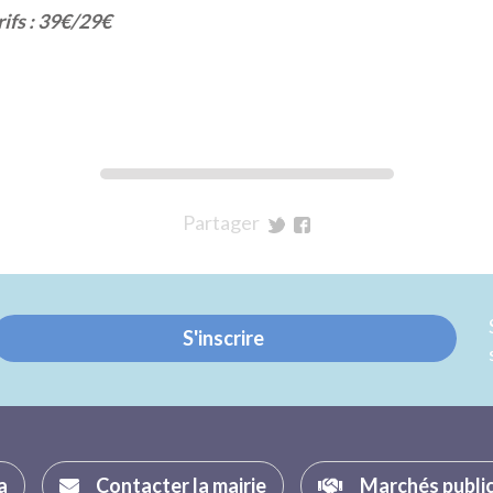
ifs : 39€/29€
Partager
sur
sur
Twitter
Facebook
S'inscrire
a
Contacter la mairie
Marchés publi