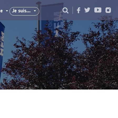
ie
Je suis…