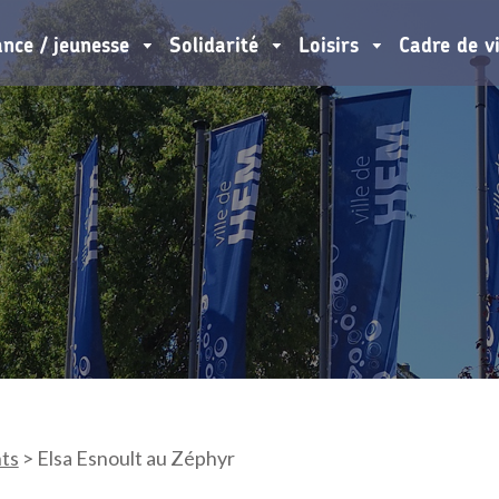
ance / jeunesse
Solidarité
Loisirs
Cadre de v
ts
>
Elsa Esnoult au Zéphyr