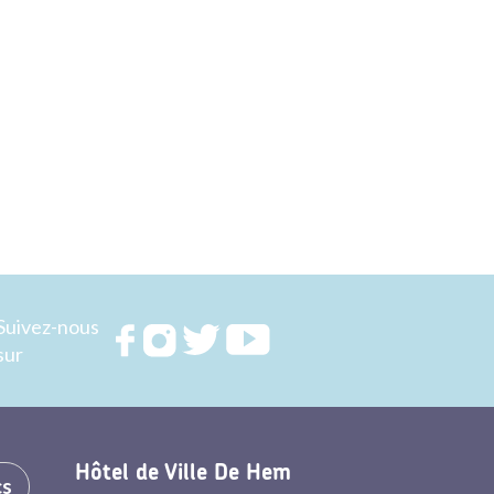
Suivez-nous
Rejoignez
Rejoignez
Rejoignez
Rejoignez
sur
nous sur
nous sur
nous sur
nous sur
FACEBOOK
INSTAGRAM
TWITTER
YOUTUBE
Hôtel de Ville De Hem
cs