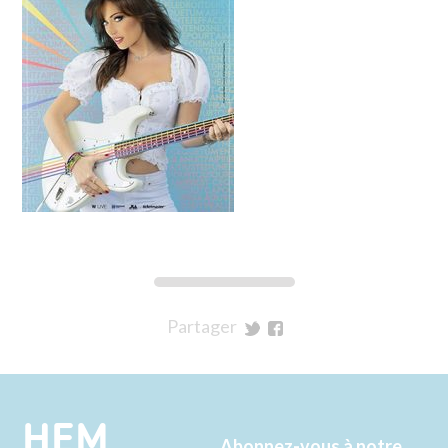
Partager
sur
sur
Twitter
Facebook
HEM
Abonnez-vous à notre