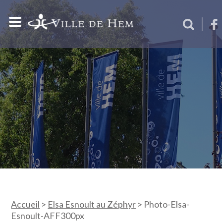
Accueil
>
Elsa Esnoult au Zéphyr
>
Photo-Elsa-
Esnoult-AFF300px