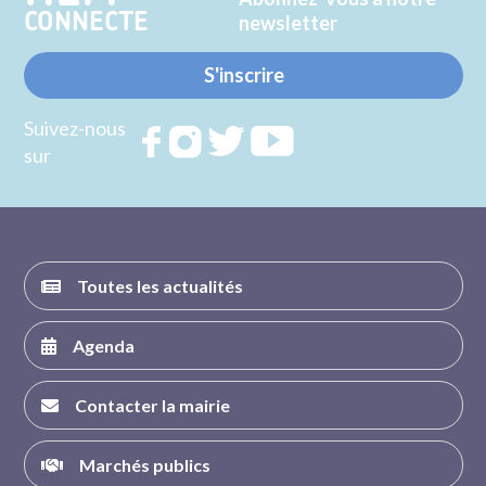
CONNECTE
newsletter
S'inscrire
Suivez-nous
Rejoignez
Rejoignez
Rejoignez
Rejoignez
sur
nous sur
nous sur
nous sur
nous sur
FACEBOOK
INSTAGRAM
TWITTER
YOUTUBE
Toutes les actualités
Agenda
Contacter la mairie
Marchés publics