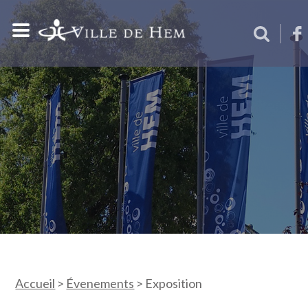
Accueil
>
Évenements
>
Exposition