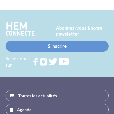
sur
sur
Twitter
Facebook
HEM
Abonnez-vous à notre
CONNECTE
newsletter
S'inscrire
Suivez-nous
Rejoignez
Rejoignez
Rejoignez
Rejoignez
sur
nous sur
nous sur
nous sur
nous sur
FACEBOOK
INSTAGRAM
TWITTER
YOUTUBE
Toutes les actualités
Agenda