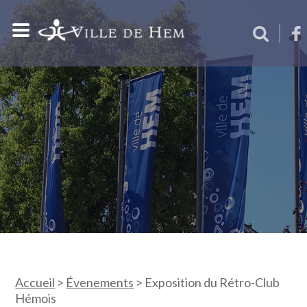
Accueil
>
Évenements
>
Exposition du Rétro-Club
Hémois