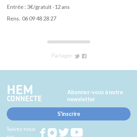
Entrée : 3€/gratuit -12 ans
Rens. 06 09 48 28 27
Partager
sur
sur
Twitter
Facebook
HEM
Abonnez-vous à notre
CONNECTE
newsletter
S'inscrire
Suivez-nous
Rejoignez
Rejoignez
Rejoignez
Rejoignez
sur