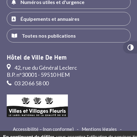
Numéros utiles et d'urgence
Équipements et annuaires
Toutes nos publications
Hôtel de Ville De Hem
42, rue du Général Leclerc
B.P. n°30001 - 59510 HEM
03 20 66 58 00
Accessibilité – (non conforme)
-
Mentions légales
-
Crédits
-
Contact
En continuant de défiler,
vous acceptez l'utilisation de services ti