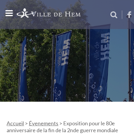
Accueil
>
Évenements
>
Exposition pour le 80e
anniversaire de la fin de la 2nde guerre mondiale