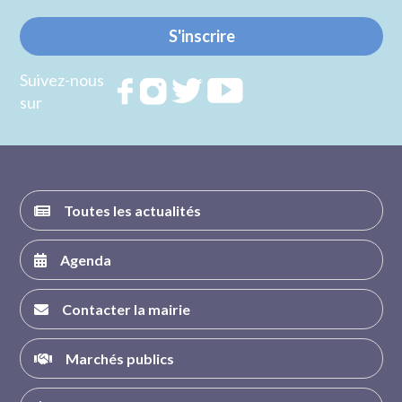
S'inscrire
Suivez-nous
Rejoignez
Rejoignez
Rejoignez
Rejoignez
sur
nous sur
nous sur
nous sur
nous sur
FACEBOOK
INSTAGRAM
TWITTER
YOUTUBE
Toutes les actualités
Agenda
Contacter la mairie
Marchés publics