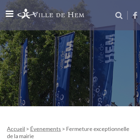
Accueil
>
Évenements
>
Fermeture exceptionnelle
de la mairie