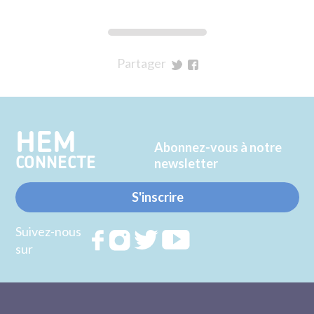
Partager
sur
sur
Twitter
Facebook
HEM
Abonnez-vous à notre
CONNECTE
newsletter
S'inscrire
Suivez-nous
Rejoignez
Rejoignez
Rejoignez
Rejoignez
sur
nous sur
nous sur
nous sur
nous sur
FACEBOOK
INSTAGRAM
TWITTER
YOUTUBE