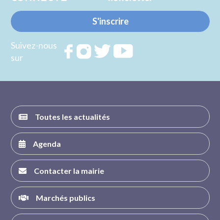
S'inscrire
Suivez-nous
Rejoignez
Rejoignez
Rejoignez
Rejoignez
sur
nous sur
nous sur
nous sur
nous sur
FACEBOOK
INSTAGRAM
TWITTER
YOUTUBE
Toutes les actualités
Agenda
Contacter la mairie
Marchés publics