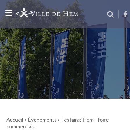
Accueil
>
Évenements
>
Festaing’Hem – foire
commerciale