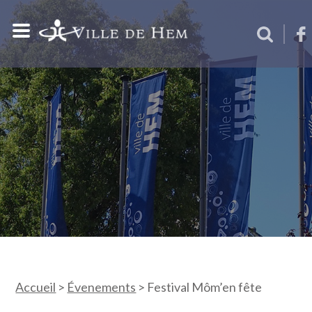
Accueil
>
Évenements
>
Festival Môm’en fête