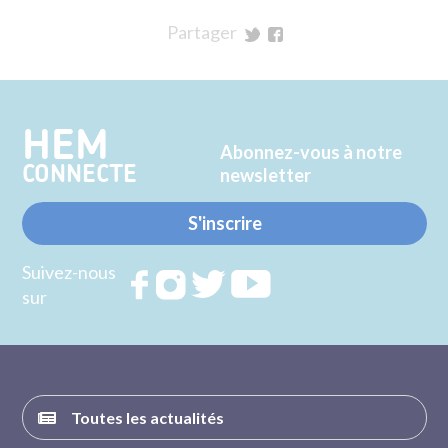
Partager
sur
sur
Twitter
Facebook
HEM
Abonnez-vous à notre
CONNECTE
newsletter
S'inscrire
Suivez-nous
Rejoignez
Rejoignez
Rejoignez
Rejoignez
sur
nous sur
nous sur
nous sur
nous sur
FACEBOOK
INSTAGRAM
TWITTER
YOUTUBE
Toutes les actualités