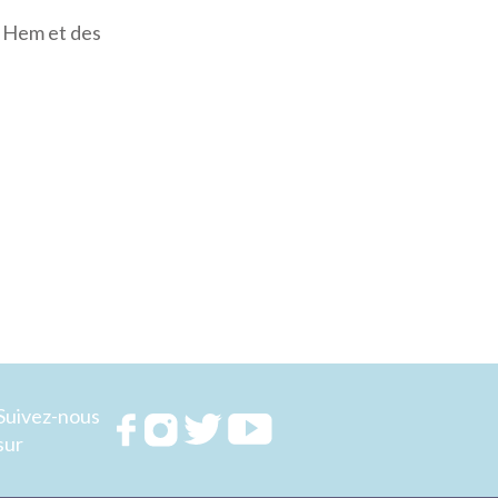
e Hem et des
Suivez-nous
Rejoignez
Rejoignez
Rejoignez
Rejoignez
sur
nous sur
nous sur
nous sur
nous sur
FACEBOOK
INSTAGRAM
TWITTER
YOUTUBE