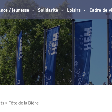
ance / jeunesse
Solidarité
Loisirs
Cadre de v
ts
>
Fête de la Bière