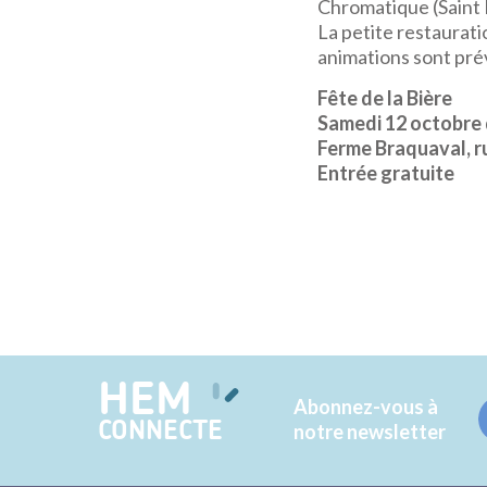
Chromatique (Saint Lé
La petite restaurati
animations sont prév
Fête de la Bière
Samedi 12 octobre 
Ferme Braquaval, r
Entrée gratuite
HEM
Abonnez-vous à
CONNECTE
notre newsletter