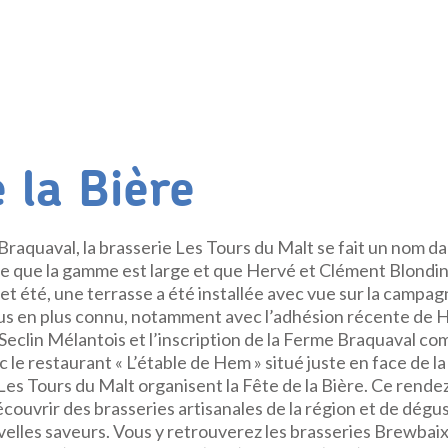
 la Bière
 Braquaval, la brasserie Les Tours du Malt se fait un nom da
dire que la gamme est large et que Hervé et Clément Blondin
 Cet été, une terrasse a été installée avec vue sur la campa
us en plus connu, notamment avec l’adhésion récente de 
 Seclin Mélantois et l’inscription de la Ferme Braquaval c
 le restaurant « L’étable de Hem » situé juste en face de la
es Tours du Malt organisent la Fête de la Bière. Ce rende
écouvrir des brasseries artisanales de la région et de dégu
elles saveurs. Vous y retrouverez les brasseries Brewbaix