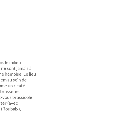
ns le milieu
 ne sont jamais à
gne hémoise. Le lieu
Hem au sein de
omme un « café
 brasserie.
z-vous brassicole
ster (avec
 (Roubaix),