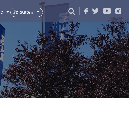
ie
Je suis…