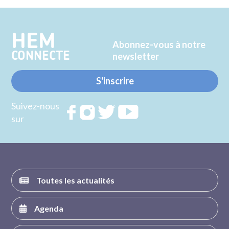
Twitter
Facebook
HEM
Abonnez-vous à notre
CONNECTE
newsletter
S'inscrire
Suivez-nous
Rejoignez
Rejoignez
Rejoignez
Rejoignez
sur
nous sur
nous sur
nous sur
nous sur
FACEBOOK
INSTAGRAM
TWITTER
YOUTUBE
Toutes les actualités
Agenda