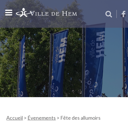
Accueil
>
Évenements
>
Fête des allumoirs