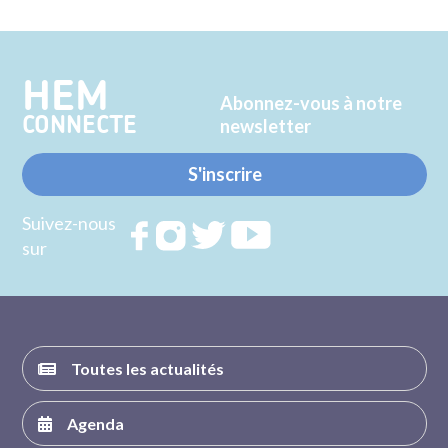
sur
sur
Twitter
Facebook
HEM
Abonnez-vous à notre
CONNECTE
newsletter
S'inscrire
Suivez-nous
Rejoignez
Rejoignez
Rejoignez
Rejoignez
sur
nous sur
nous sur
nous sur
nous sur
FACEBOOK
INSTAGRAM
TWITTER
YOUTUBE
Toutes les actualités
Agenda