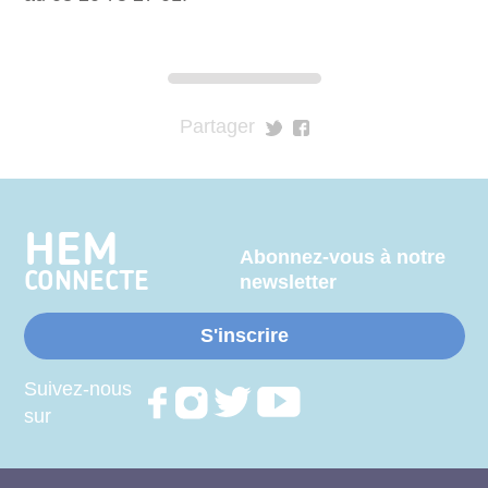
Partager
sur
sur
Twitter
Facebook
HEM
Abonnez-vous à notre
CONNECTE
newsletter
S'inscrire
Suivez-nous
Rejoignez
Rejoignez
Rejoignez
Rejoignez
sur
nous sur
nous sur
nous sur
nous sur
FACEBOOK
INSTAGRAM
TWITTER
YOUTUBE