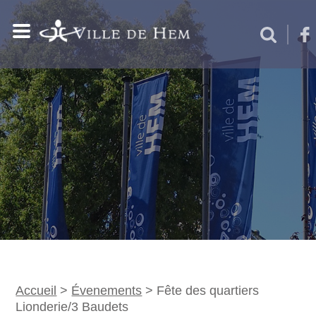
Accueil
>
Évenements
>
Fête des quartiers
Lionderie/3 Baudets