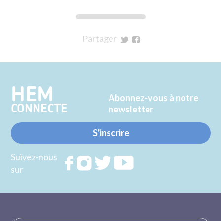
Partager
sur
sur
Twitter
Facebook
HEM
Abonnez-vous à notre
CONNECTE
newsletter
S'inscrire
Suivez-nous
Rejoignez
Rejoignez
Rejoignez
Rejoignez
sur
nous sur
nous sur
nous sur
nous sur
FACEBOOK
INSTAGRAM
TWITTER
YOUTUBE