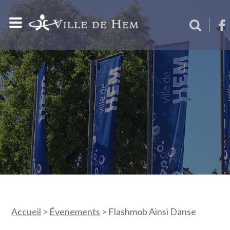
Accueil
>
Évenements
>
Flashmob Ainsi Danse