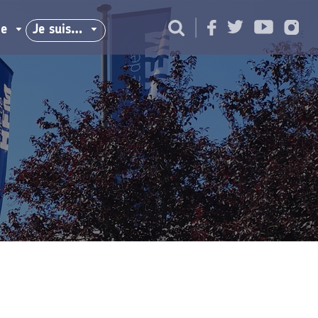
ie
Je suis…