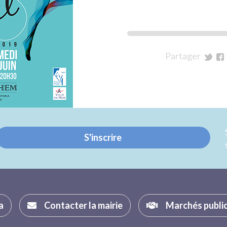
Partager
sur
su
Twitt
Fa
S'inscrire
a
Contacter la mairie
Marchés publi