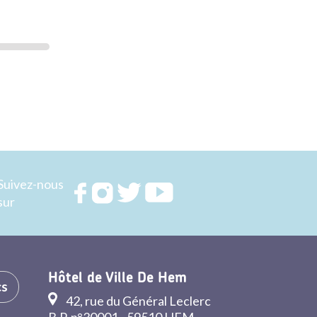
r
er
cebook
Suivez-nous
Rejoignez
Rejoignez
Rejoignez
Rejoignez
sur
nous sur
nous sur
nous sur
nous sur
FACEBOOK
INSTAGRAM
TWITTER
YOUTUBE
Hôtel de Ville De Hem
cs
42, rue du Général Leclerc