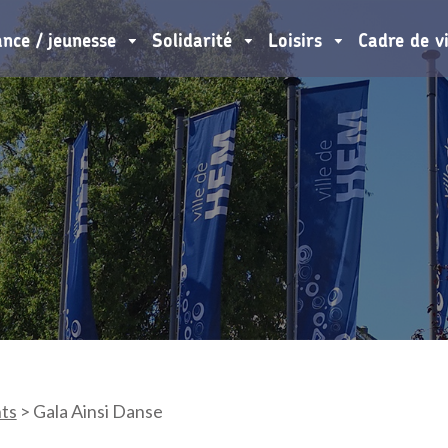
ance / jeunesse
Solidarité
Loisirs
Cadre de v
ts
>
Gala Ainsi Danse