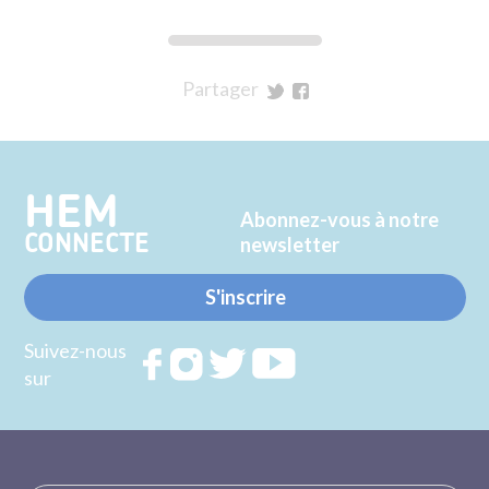
Partager
sur
sur
Twitter
Facebook
HEM
Abonnez-vous à notre
CONNECTE
newsletter
S'inscrire
Suivez-nous
Rejoignez
Rejoignez
Rejoignez
Rejoignez
sur
nous sur
nous sur
nous sur
nous sur
FACEBOOK
INSTAGRAM
TWITTER
YOUTUBE