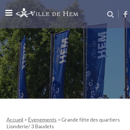
Accueil
>
Évenements
>
Grande fête des quartiers
Lionderie/ 3 Baudets