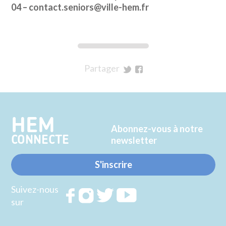
04 – contact.seniors@ville-hem.fr
Partager
sur
sur
Twitter
Facebook
HEM
Abonnez-vous à notre
CONNECTE
newsletter
S'inscrire
Suivez-nous
Rejoignez
Rejoignez
Rejoignez
Rejoignez
sur
nous sur
nous sur
nous sur
nous sur
FACEBOOK
INSTAGRAM
TWITTER
YOUTUBE