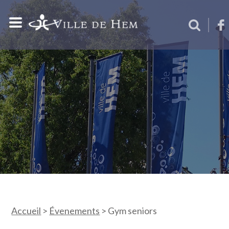
Accueil
>
Évenements
>
Gym seniors