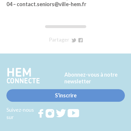
04 – contact.seniors@ville-hem.fr
Partager
sur
sur
Twitter
Facebook
HEM
Abonnez-vous à notre
CONNECTE
newsletter
S'inscrire
Suivez-nous
Rejoignez
Rejoignez
Rejoignez
Rejoignez
sur
nous sur
nous sur
nous sur
nous sur
FACEBOOK
INSTAGRAM
TWITTER
YOUTUBE