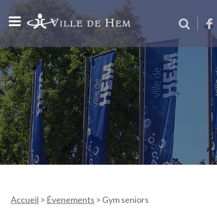
Accueil
>
Évenements
>
Gym seniors