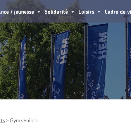
ance / jeunesse
Solidarité
Loisirs
Cadre de v
ts
>
Gym seniors