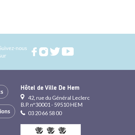
Suivez-nous
Rejoignez
Rejoignez
Rejoignez
Rejoignez
sur
nous sur
nous sur
nous sur
nous sur
FACEBOOK
INSTAGRAM
TWITTER
YOUTUBE
Hôtel de Ville De Hem
cs
42, rue du Général Leclerc
B.P. n°30001 - 59510 HEM
tions
03 20 66 58 00