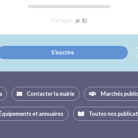
Partager
sur
sur
Twitter
Facebook
S'inscrire
a
Contacter la mairie
Marchés publi
Équipements et annuaires
Toutes nos publica