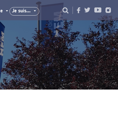
ie
Je suis…