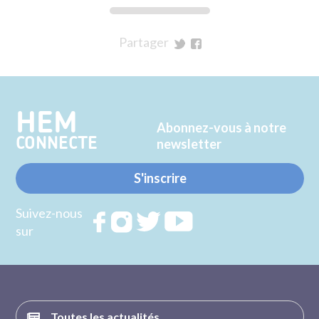
Partager
sur
sur
Twitter
Facebook
HEM
Abonnez-vous à notre
CONNECTE
newsletter
S'inscrire
Suivez-nous
Rejoignez
Rejoignez
Rejoignez
Rejoignez
sur
nous sur
nous sur
nous sur
nous sur
FACEBOOK
INSTAGRAM
TWITTER
YOUTUBE
Toutes les actualités