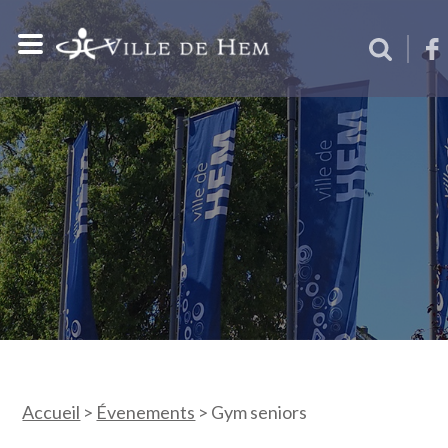
Accueil
>
Évenements
>
Gym seniors