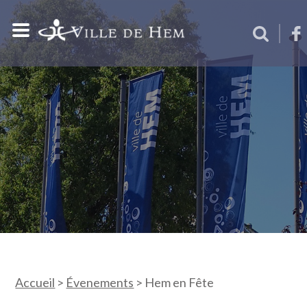
Accueil
>
Évenements
>
Hem en Fête