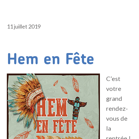
11 juillet 2019
Hem en Fête
C’est
votre
grand
rendez-
vous de
la
rentrée !