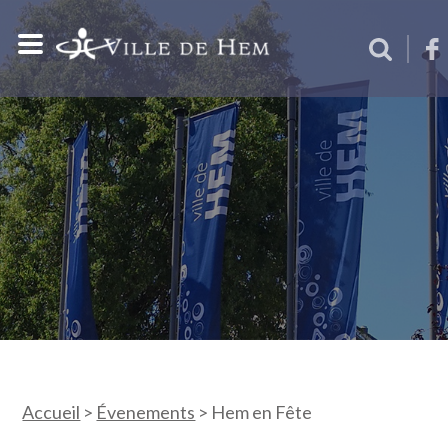
Accueil
>
Évenements
>
Hem en Fête