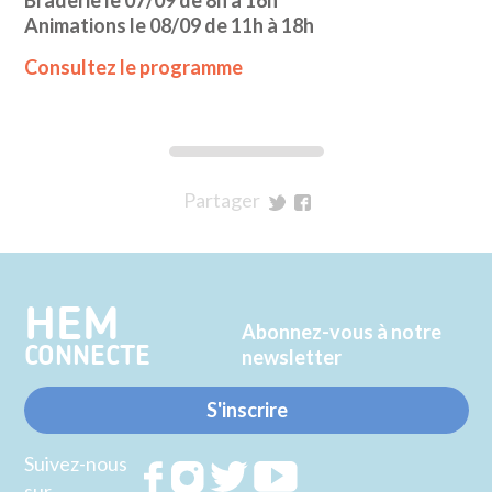
Braderie le 07/09 de 8h à 16h
Animations le 08/09 de 11h à 18h
Consultez le programme
Partager
sur
sur
Twitter
Facebook
HEM
Abonnez-vous à notre
CONNECTE
newsletter
S'inscrire
Suivez-nous
Rejoignez
Rejoignez
Rejoignez
Rejoignez
sur