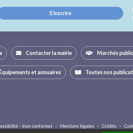
S'inscrire
a
Contacter la mairie
Marchés publi
Équipements et annuaires
Toutes nos publica
essibilité – (non conforme)
-
Mentions légales
-
Crédits
-
Con