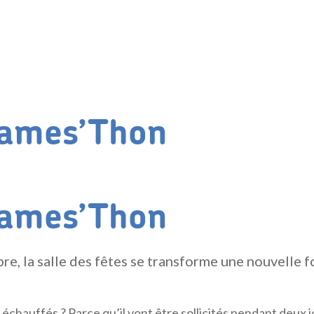
ames’Thon
ames’Thon
re, la salle des fêtes se transforme une nouvelle f
 échauffés ? Parce qu’il vont être sollicités pendant deux