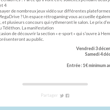
et 4
ayer de nombreux jeux vidéo sur différentes plateformes.
MegaDrive ? Un espace rétrogaming vous accueille égaleme
, et plusieurs concours qui rythmeront le salon. Le prix d’e
u Téléthon. La manifestation
asion de découvrir la section « e-sport » qui s’ouvre à H
présenteront au public.
Vendredi 3 déce
Samedi 4 dé
Entrée : 1€ minimum a
Partager
sur
sur
Twitter
Facebook