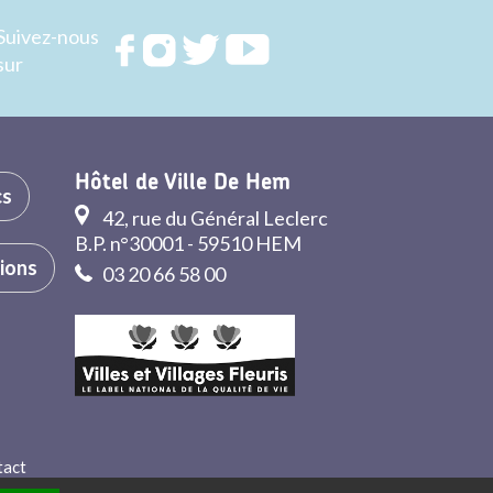
Suivez-nous
Rejoignez
Rejoignez
Rejoignez
Rejoignez
sur
nous sur
nous sur
nous sur
nous sur
FACEBOOK
INSTAGRAM
TWITTER
YOUTUBE
Hôtel de Ville De Hem
cs
42, rue du Général Leclerc
B.P. n°30001 - 59510 HEM
tions
03 20 66 58 00
tact