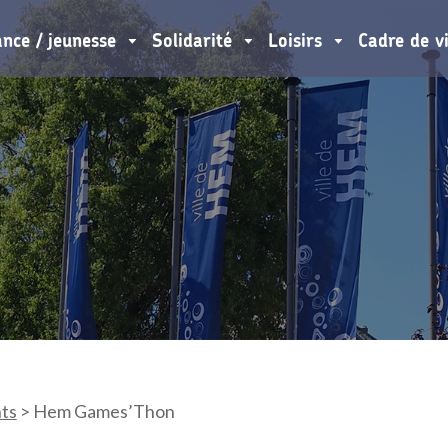
ance / jeunesse
Solidarité
Loisirs
Cadre de v
ts
>
Hem Games’Thon