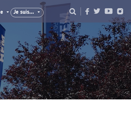
ie
Je suis…