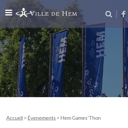
Accueil
>
Évenements
>
Hem Games’Thon