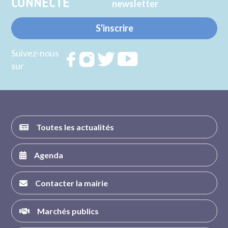
CONNECTE
newsletter
S'inscrire
Suivez-nous
Rejoignez
Rejoignez
Rejoignez
Rejoignez
sur
nous sur
nous sur
nous sur
nous sur
FACEBOOK
INSTAGRAM
TWITTER
YOUTUBE
Toutes les actualités
Agenda
Contacter la mairie
Marchés publics