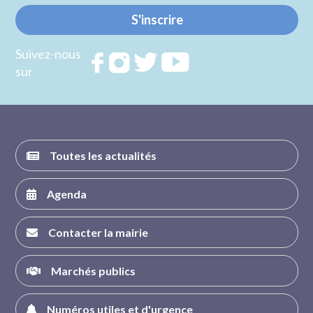
S'inscrire
Suivez-nous
Rejoignez
Rejoignez
Rejoignez
Rejoignez
sur
nous sur
nous sur
nous sur
nous sur
FACEBOOK
INSTAGRAM
TWITTER
YOUTUBE
Toutes les actualités
Agenda
Contacter la mairie
Marchés publics
Numéros utiles et d'urgence