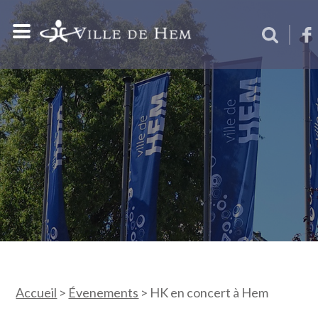
Accueil
>
Évenements
>
HK en concert à Hem