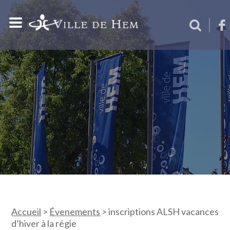
Accueil
>
Évenements
>
inscriptions ALSH vacances
d’hiver à la régie