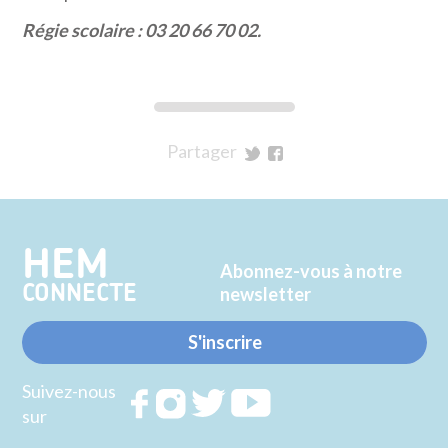
Régie scolaire : 03 20 66 70 02.
Partager
sur
sur
Twitter
Facebook
HEM
Abonnez-vous à notre
CONNECTE
newsletter
S'inscrire
Suivez-nous
Rejoignez
Rejoignez
Rejoignez
Rejoignez
sur
nous sur
nous sur
nous sur
nous sur