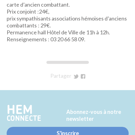
carte d’ancien combattant.
Prix conjoint :24€,
prix sympathisants associations hémoises d’anciens
combattants : 29€.
Permanence hall Hôtel de Ville de 11h à 12h.
Renseignements : 03 20 66 58 09.
Partager
sur
sur
Twitter
Facebook
HEM
Abonnez-vous à notre
CONNECTE
newsletter
S'inscrire