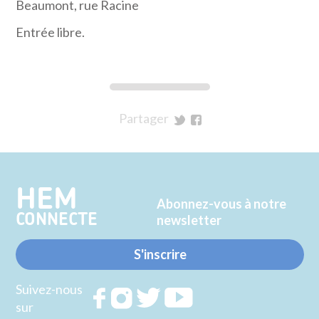
Beaumont, rue Racine
Entrée libre.
Partager
sur
sur
Twitter
Facebook
HEM
Abonnez-vous à notre
CONNECTE
newsletter
S'inscrire
Suivez-nous
Rejoignez
Rejoignez
Rejoignez
Rejoignez
sur
nous sur
nous sur
nous sur
nous sur