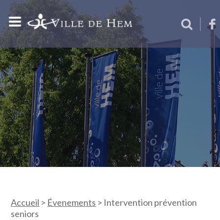
Accueil
>
Évenements
>
Intervention prévention
seniors