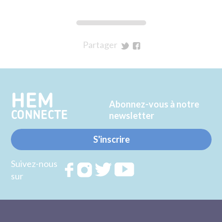
Partager
sur
sur
Twitter
Facebook
HEM
Abonnez-vous à notre
CONNECTE
newsletter
S'inscrire
Suivez-nous
Rejoignez
Rejoignez
Rejoignez
Rejoignez
sur
nous sur
nous sur
nous sur
nous sur
FACEBOOK
INSTAGRAM
TWITTER
YOUTUBE