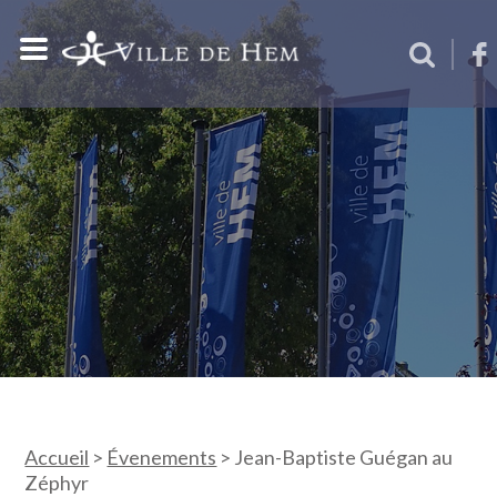
Accueil
>
Évenements
>
Jean-Baptiste Guégan au
Zéphyr