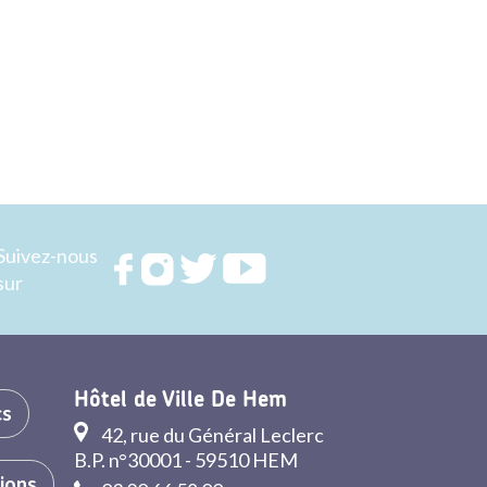
Suivez-nous
Rejoignez
Rejoignez
Rejoignez
Rejoignez
sur
nous sur
nous sur
nous sur
nous sur
FACEBOOK
INSTAGRAM
TWITTER
YOUTUBE
Hôtel de Ville De Hem
cs
42, rue du Général Leclerc
B.P. n°30001 - 59510 HEM
tions