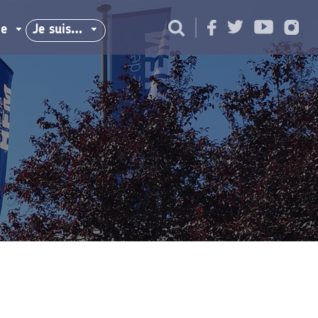
ie
Je suis…