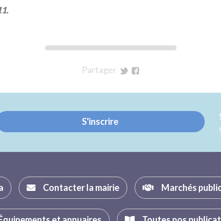
11.
Partager
sur
sur
Twitter
Facebook
S'inscrire
a
Contacter la mairie
Marchés publi
Équipements et annuaires
Toutes nos publica