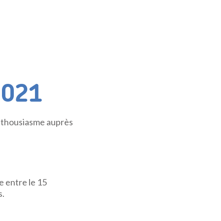
2021
enthousiasme auprès
e entre le 15
s.