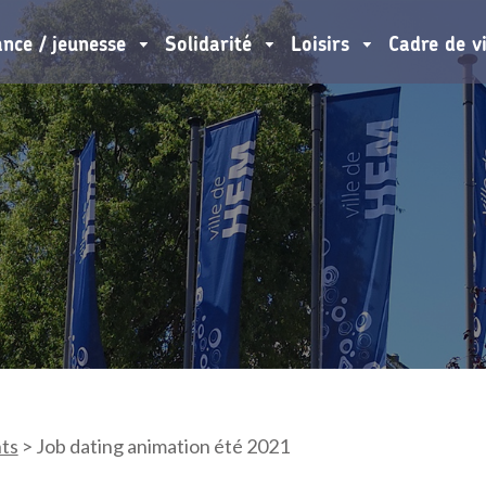
ance / jeunesse
Solidarité
Loisirs
Cadre de v
ts
>
Job dating animation été 2021