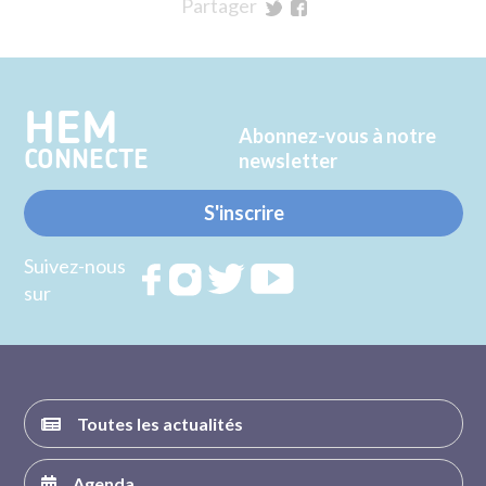
Partager
sur
sur
Twitter
Facebook
HEM
Abonnez-vous à notre
CONNECTE
newsletter
S'inscrire
Suivez-nous
Rejoignez
Rejoignez
Rejoignez
Rejoignez
sur
nous sur
nous sur
nous sur
nous sur
FACEBOOK
INSTAGRAM
TWITTER
YOUTUBE
Toutes les actualités
Agenda