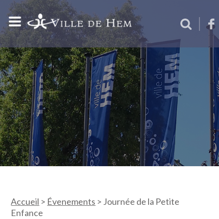
Accueil
>
Évenements
>
Journée de la Petite
Enfance