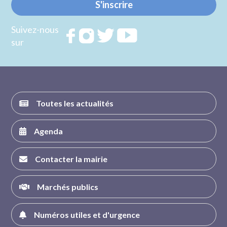
S'inscrire
Suivez-nous
Rejoignez
Rejoignez
Rejoignez
Rejoignez
sur
nous sur
nous sur
nous sur
nous sur
FACEBOOK
INSTAGRAM
TWITTER
YOUTUBE
Toutes les actualités
Agenda
Contacter la mairie
Marchés publics
Numéros utiles et d'urgence