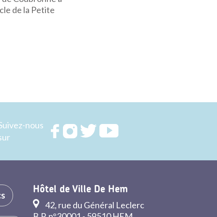
le de la Petite
Suivez-nous
Rejoignez
Rejoignez
Rejoignez
Rejoignez
sur
nous sur
nous sur
nous sur
nous sur
FACEBOOK
INSTAGRAM
TWITTER
YOUTUBE
Hôtel de Ville De Hem
cs
42, rue du Général Leclerc
B.P. n°30001 - 59510 HEM