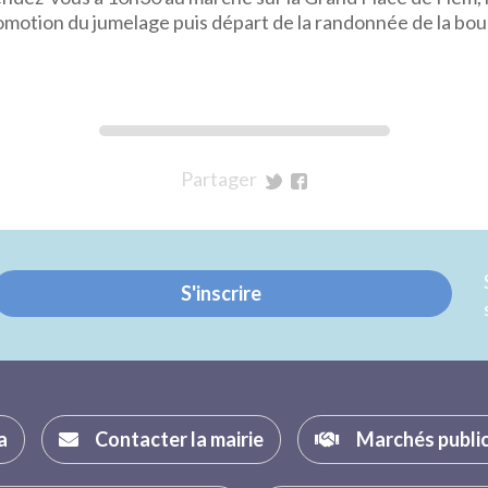
motion du jumelage puis départ de la randonnée de la bouc
Partager
sur
sur
Twitter
Facebook
S'inscrire
a
Contacter la mairie
Marchés publi