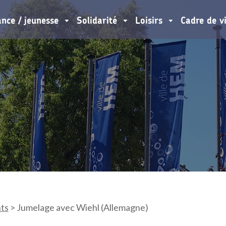
ance / jeunesse
Solidarité
Loisirs
Cadre de v
ts
>
Jumelage avec Wiehl (Allemagne)