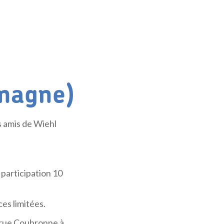
emagne)
os amis de Wiehl
 participation 10
ces limitées.
 rue Coubronne à