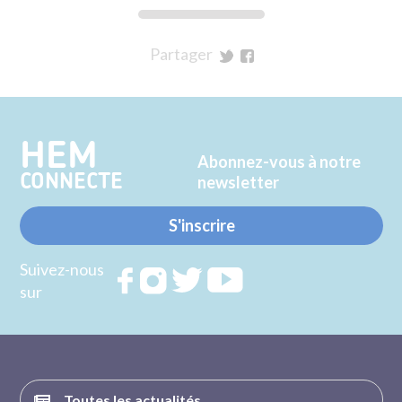
Partager
sur
sur
Twitter
Facebook
HEM
Abonnez-vous à notre
CONNECTE
newsletter
S'inscrire
Suivez-nous
Rejoignez
Rejoignez
Rejoignez
Rejoignez
sur
nous sur
nous sur
nous sur
nous sur
FACEBOOK
INSTAGRAM
TWITTER
YOUTUBE
Toutes les actualités