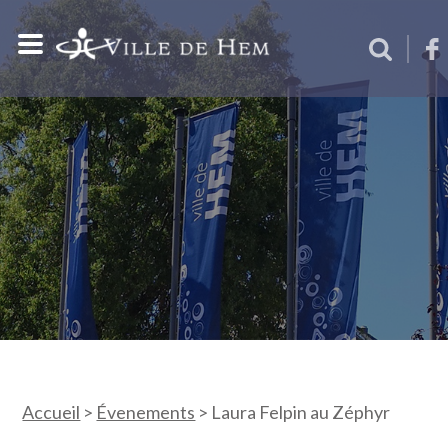
Accueil
>
Évenements
>
Laura Felpin au Zéphyr