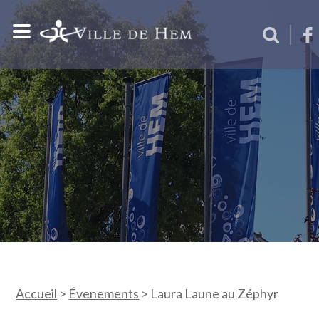
Accueil
>
Évenements
>
Laura Laune au Zéphyr