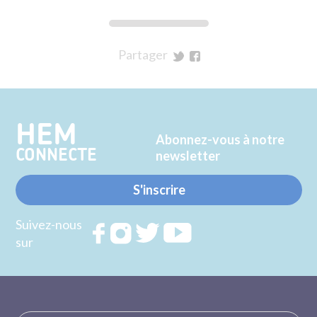
Partager
sur
sur
Twitter
Facebook
HEM
Abonnez-vous à notre
CONNECTE
newsletter
S'inscrire
Suivez-nous
Rejoignez
Rejoignez
Rejoignez
Rejoignez
sur
nous sur
nous sur
nous sur
nous sur
FACEBOOK
INSTAGRAM
TWITTER
YOUTUBE