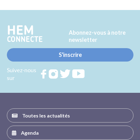
sur
sur
Twitter
Facebook
HEM
Abonnez-vous à notre
CONNECTE
newsletter
S'inscrire
Suivez-nous
Rejoignez
Rejoignez
Rejoignez
Rejoignez
sur
nous sur
nous sur
nous sur
nous sur
FACEBOOK
INSTAGRAM
TWITTER
YOUTUBE
Toutes les actualités
Agenda