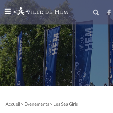
Accueil
>
Évenements
>
Les Sea Girls