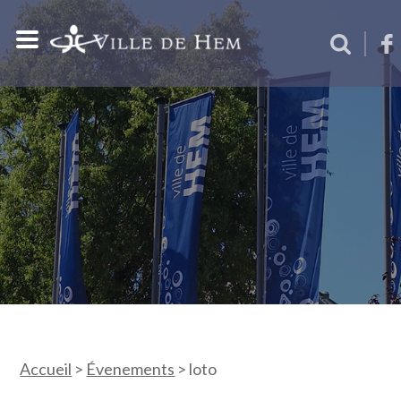
Accueil
>
Évenements
>
loto