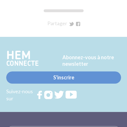
Partager
sur
sur
Twitter
Facebook
HEM
Abonnez-vous à notre
CONNECTE
newsletter
S'inscrire
Suivez-nous
Rejoignez
Rejoignez
Rejoignez
Rejoignez
sur
nous sur
nous sur
nous sur
nous sur
FACEBOOK
INSTAGRAM
TWITTER
YOUTUBE